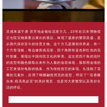
灵感来源于唐·苏芳地金银绘花形方几，23年在日本博物馆
正仓院宝物展重点展出的展品，体现了盛唐的繁荣昌盛，是
从唐代保存至今的珍贵文物。这个方几是佛前供养桌，有一
个方形顶板，每边修剪成花形，四个角附有蓝色和红色的花
叶形腿。展现出中国传统文化的审美。这次把四个角的花叶
的造型和颜色摘取出来作为人脸的妆容体现，脸部用金缮的
工艺来填补龟裂的线条，作为传统技艺的体现。头顶除了花
瓣的元素外，应用了蝴蝶翩然而至的造型，呼应了“”花香蝶
自来,梧高凤必至”的美好寓意，也是对大唐繁荣以及美好生
活的呼应。
作品《岸生花》