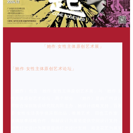
12月6日-9日，
「她作·女性主体原创艺术展」
在广州国
际采购中心负一楼10号馆10D08闪亮登场，并同期于12
月8日在广州保利世贸博览馆二楼3号馆论坛区，举办
「她作·女性主体原创艺术论坛」
&「2024HDA她设计年
度颁奖盛典」。
《她作》包含「她作·女性主体原创艺术展」与「她作·女
性主体原创艺术论坛」两个部分。《她作》是由广州设计
周联合深圳陈设研究院共同主办，她设计战略支持，百雅
荟·女性生活美学俱乐部出品，唯雅艺术、田也工作室、
玻璃故事战略合作，御融设计为展览提供空间设计支持，
伊恩灯光设计为展览提供灯光设计支持，裕龙花艺为展览