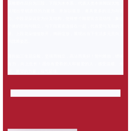
该雕塑作品分为三段，下段为木本系，代表人类本体脚踩大地，
呈现出坚韧遒劲的力量感。并加以弧形，兼具更多的活力与张
力。中段花朵设定为分叉结构，使得整个雕塑富含流动性，象征
个体的空间与独立，与下段紧密连接在一起，代表爱与互助的力
量。上段花朵慢慢散开，绚丽绽放，展现出当下生活多元且向上
的优雅姿态。
愿你如三生花朵般，坚强而独立，高洁而美好！简约雅致，铿锵
有力，向上生长！愿你有爱着的人和被爱的人，感受温暖、光
明、希望的力量，福气延绵。