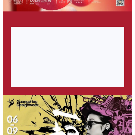
2024广州设计周以「一起」为主题，于12月6-9日，在
广州保利世贸博览馆、广州国际采购中心、南丰国际会展
中心三馆举行。展会以“当代人居生活美学新业态的设计
+选材”为展览方向，汇集全球20+国家的1000+适于当代
人居生活美学新业态的设计/文创/艺术/潮流/智能/软装/材
料/高定等领域的品牌企业和机构，以及40+超级策展项
目联合展出，150+同期活动汇聚400+大咖共同发声，将
吸纳45w人次入场。