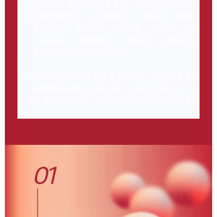
提供花艺支持，美艺文化媒体支持，并得到香的记事簿、
SIKI石客照明的支持，以及朗联设计、派尚设计、御融设
计、魅无界设计、艺居设计、向限建筑、方外艺术、伊派
设计、岭众联合、白鹿软装设计、威利设计、松果创意设
计、春三万物设计机构的大力支持。
“她作Herstory”以女性主体身份为原点，从女性视角出
发，全面建构不被定义的她力量！以和谐之美的方式，传
播“她力量”的多姿多彩，用女性力量勾勒更美好的生命轮
廓。