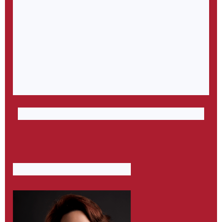
“壹张”以模块化的概念，细致的人体工程学分析，经过拆
分、简化及组合，形成极简的造型。
由两个基础模块加上金属连接件组成，没有繁杂的结构，用
户可根据自己的需求进行DIY组装，椅宽也可使用不同长度
的金属连接杆自由设定，组成不同宽度的组合，简易直接。