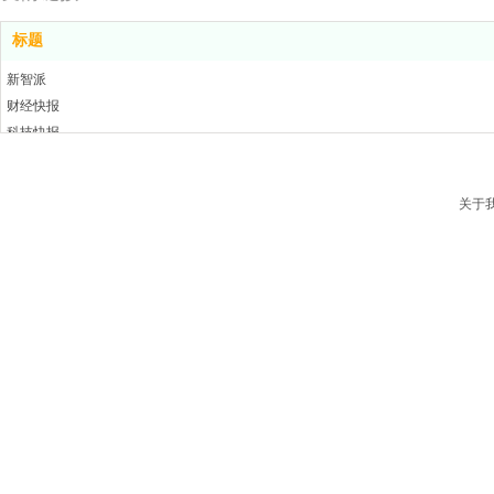
标题
新智派
财经快报
科技快报
汽车快报
链头条
关于
云主机
上方网
牛华网
IT时代周刊
蓝鲸TMT网
科技资讯网
科学中国
咕噜网
慧聪通信
科技快报
推酷网