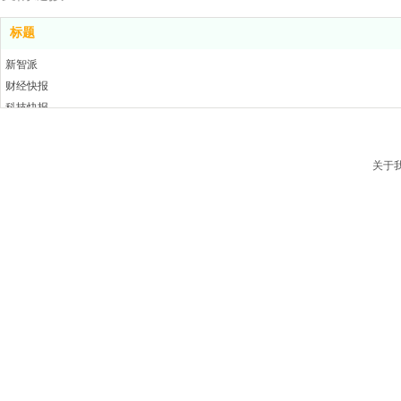
标题
新智派
财经快报
科技快报
汽车快报
链头条
关于
云主机
上方网
牛华网
IT时代周刊
蓝鲸TMT网
科技资讯网
科学中国
咕噜网
慧聪通信
科技快报
推酷网